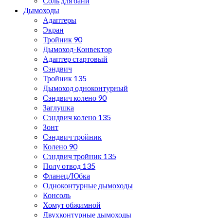
Соль для бани
Дымоходы
Адаптеры
Экран
Тройник 90
Дымоход-Конвектор
Адаптер стартовый
Сэндвич
Тройник 135
Дымоход одноконтурный
Сэндвич колено 90
Заглушка
Сэндвич колено 135
Зонт
Сэндвич тройник
Колено 90
Сэндвич тройник 135
Полу отвод 135
Фланец/Юбка
Одноконтурные дымоходы
Консоль
Хомут обжимной
Двухконтурные дымоходы