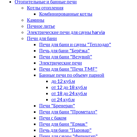
Отопительные и банные печи
Котлы отопления
Комбинированные котлы
Камины
Печное литье
Электрические печи для сауны harvia
Печи для бани
Печи для бани и сауны "Теплодар"
Печь для бани "Берёзка"
Печи для бани "Везувий"
Электрические печи
Печи для бани "Печи TMF"
Банные печи по объему парной
до 12 куб.м
от 12 до 18 куб.м
от 18 до 24 куб.м
от 24 куб.м
Печи "Бренеран"
Печи для бани "Прометалл"
Печи с баком
Печи для бани "Ермак"
Печь для бани "Паровар"
Печи для сауны "Ферингер"