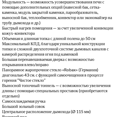
Модульность — возможность усовершенствования печи с
помощью дополнительных опций (навесной бак, сетка-
каменка, модуль закрытой каменки, парообразователь,
выносной бак, теплообменник, конвектор или экономайзер на
трубу дымохода и др.)
Быстрый нагрев помещения — за счет увеличенной конвекции
кожух-конвектора
Объемная и длинная топка с длиной полена до 50 см
Максимальный КПД, благодаря уникальной конструкции
топки и сложной двухпоточной системе дымовых каналов с
камерой распределения огня под каменкой
Большая перенавешиваемая дверка с возможностью
открывания влево/вправо
Панорамное жаропрочное стекло «Robax» (Германия)
диагональю 43 см. с функцией самоочищения в процессе
горения “Чистое стекло”
Выносной топочный тоннель — с возможностью увеличения
длины с помощью специальных проставок (приобретаются
отдельно)
Самоохлаждаемая ручка
Большой зольный совок
Центральное расположение дымохода (Ø 115 мм)
Внешний вид