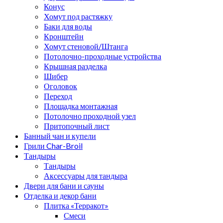
Конус
Хомут под растяжку
Баки для воды
Кронштейн
Хомут стеновой/Штанга
Потолочно-проходные устройства
Крышная разделка
Шибер
Оголовок
Переход
Площадка монтажная
Потолочно проходной узел
Притопочный лист
Банный чан и купели
Грили Char-Broil
Тандыры
Тандыры
Аксессуары для тандыра
Двери для бани и сауны
Отделка и декор бани
Плитка «Терракот»
Смеси