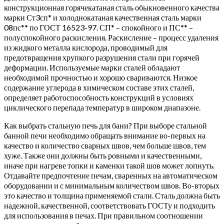
конструкционная горячекатаная сталь обыкновенного качества
марки Ст3сп* и холоднокатаная качественная сталь марки
08пс** по ГОСТ 16523-97. СП* – спокойного и ПС** –
полуспокойного раскисления. Раскисление – процесс удаления
из жидкого металла кислорода, проводимый для
предотвращения хрупкого разрушения стали при горячей
деформации. Используемые марки сталей обладают
необходимой прочностью и хорошо свариваются. Низкое
содержание углерода в химическом составе этих сталей,
определяет работоспособность конструкций в условиях
циклического перепада температур в широком диапазоне.
Как выбрать стальную печь для бани? При выборе стальной
банной печи необходимо обращать внимание во-первых на
качество и количество сварных швов, чем больше швов, тем
хуже. Также они должны быть ровными и качественными,
иначе при нагреве топки и каменки такой шов может лопнуть.
Отдавайте предпочтение печам, сваренных на автоматическом
оборудовании и с минимальным количеством швов. Во-вторых
это качество и толщина применяемой стали. Сталь должна быть
надежной, качественной, соответствовать ГОСТу и подходить
для использования в печах. При правильном соотношении