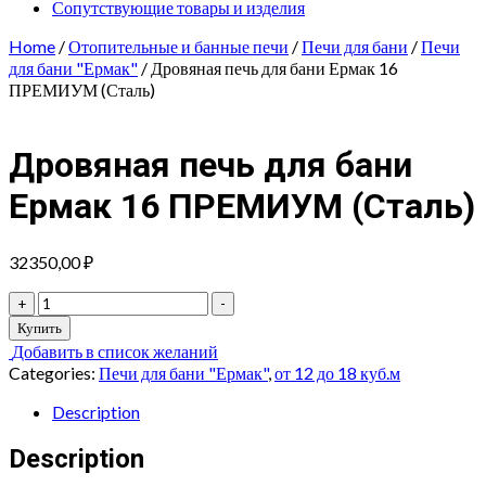
Сопутствующие товары и изделия
Home
/
Отопительные и банные печи
/
Печи для бани
/
Печи
для бани "Ермак"
/ Дровяная печь для бани Ермак 16
ПРЕМИУМ (Сталь)
Дровяная печь для бани
Ермак 16 ПРЕМИУМ (Сталь)
32350,00
₽
Дровяная
+
-
печь
Купить
для
Добавить в список желаний
бани
Categories:
Печи для бани "Ермак"
,
от 12 до 18 куб.м
Ермак
16
Description
ПРЕМИУМ
(Сталь)
Description
quantity