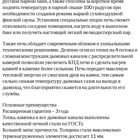
русской парной бани, а также способна за короткое время
поднять температуру в парной свыше 100 градусов при
необходимости создания режима жаркой суховоздушной
финской сауны. Установив специальные опции печь сможет
отапливать соседние помещения, нагреть воду в выносном
баке или получить настоящий легкий мелкодисперсный пар.
Также печь обладает современным обликом и уникальными
техническими решениями. Деление огня из топки на 4 потока и
сложная конструкция дымовых каналов с распределительной
камерой позволили увеличить КПД печи и сделать нагрев
камней в каменке более сильным. Печь передает максимум
тепловой энергии от сжигания дров на камни, тем самым
сильно снижая температуру дымовых газов на выходе в
дымоход, что благоприятно скажется на длительности его
службы.
Основные преимущества
Расширенная гарантия – 3 года
Топка, каменка и все дымовые каналы выполнены
качественной печной стали по ГОСТу
Большой запас прочности. Толщина стали максимально
термонагруженных элементов достигает 11 мм.