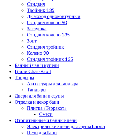
Сэндвич
Тройник 135
Дымоход одноконтурный
Сэндвич колено 90
Заглушка
Сэндвич колено 135
Зонт
Сэндвич тройник
Колено 90
Сэндвич тройник 135
Банный чан и купели
Грили Char-Broil
Тандыры
Аксессуары для тандыра
Тандыры
Двери для бани и сауны
Отделка и декор бани
Плитка «Терракот»
Смеси
Отопительные и банные печи
Электрические печи для сауны harvia
Печи для бани