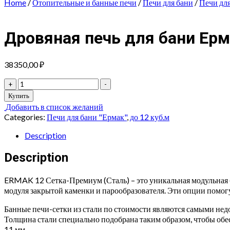
Home
/
Отопительные и банные печи
/
Печи для бани
/
Печи дл
Дровяная печь для бани Ер
38350,00
₽
Дровяная
+
-
печь
Купить
для
Добавить в список желаний
бани
Categories:
Печи для бани "Ермак"
,
до 12 куб.м
Ермак
12
Description
СЕТКА-
ПРЕМИУМ
Description
(Сталь)
quantity
ERMAK 12 Сетка-Премиум (Сталь) – это уникальная модульная б
модуля закрытой каменки и парообразователя. Эти опции помог
Банные печи-сетки из стали по стоимости являются самыми нед
Толщина стали специально подобрана таким образом, чтобы обе
11 мм.