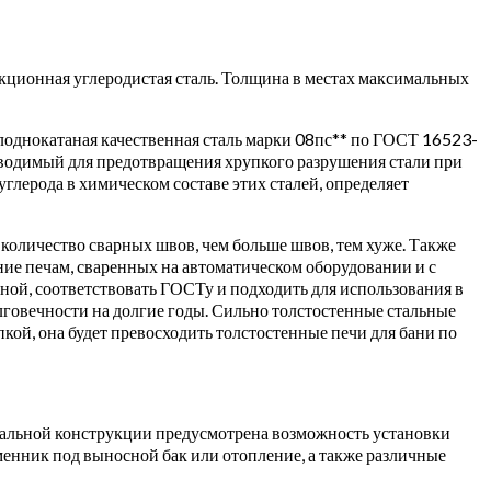
кционная углеродистая сталь. Толщина в местах максимальных
лоднокатаная качественная сталь марки 08пс** по ГОСТ 16523-
роводимый для предотвращения хрупкого разрушения стали при
лерода в химическом составе этих сталей, определяет
количество сварных швов, чем больше швов, тем хуже. Также
ие печам, сваренных на автоматическом оборудовании и с
ной, соответствовать ГОСТу и подходить для использования в
говечности на долгие годы. Сильно толстостенные стальные
пкой, она будет превосходить толстостенные печи для бани по
циальной конструкции предусмотрена возможность установки
енник под выносной бак или отопление, а также различные