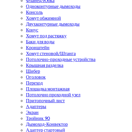
Фланец/Юбка
Одноконтурные дымоходы
Консоль
Хомут обжимной
Двухконтурные дымоходы
Конус
Хомут под растяжку
Баки для воды
Кронштейн
Хомут стеновой/Штанга
Потолочно-проходные устройства
Крышная разделка
Шибер
Оголовок
Переход
Площадка монтажная
Потолочно проходной узел
Притопочный лист
Адаптеры
Экран
Тройник 90
Дымоход-Конвектор
Адаптер стартовый