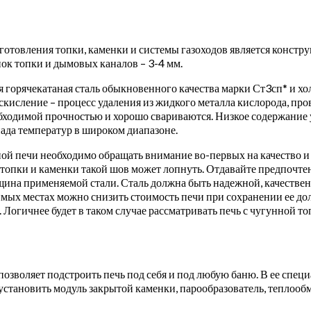
товления топки, каменки и системы газоходов является констру
енок топки и дымовых каналов – 3-4 мм.
 горячекатаная сталь обыкновенного качества марки Ст3сп* и хо
аскисление – процесс удаления из жидкого металла кислорода, п
ходимой прочностью и хорошо свариваются. Низкое содержание уг
ада температур в широком диапазоне.
ой печи необходимо обращать внимание во-первых на качество и 
топки и каменки такой шов может лопнуть. Отдавайте предпочтен
ина применяемой стали. Сталь должна быть надежной, качествен
ых местах можно снизить стоимость печи при сохранении ее дол
 Логичнее будет в таком случае рассматривать печь с чугунной то
озволяет подстроить печь под себя и под любую баню. В ее спе
становить модуль закрытой каменки, парообразователь, теплообм