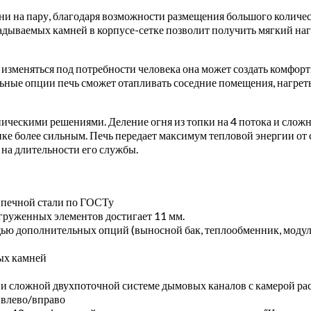
ни на пару, благодаря возможности размещения большого количес
ладываемых камней в корпусе-сетке позволит получить мягкий н
 изменяться под потребности человека она может создать комфор
льные опции печь сможет отапливать соседние помещения, нагрет
ическими решениями. Деление огня из топки на 4 потока и слож
нке более сильным. Печь передает максимум тепловой энергии от
 на длительности его службы.
 печной стали по ГОСТу
груженных элементов достигает 11 мм.
ю дополнительных опций (выносной бак, теплообменник, модуль 
мых камней
 сложной двухпоточной системе дымовых каналов с камерой рас
 влево/вправо