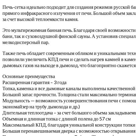
Печь-сетка идеально подходит для создания режимов русской ба
прямого инфракрасного излучения от печи. Большой объем зак
за счет высокой теплоемкости камня.
Это мультирежимная банная печь. Благодаря своей возможности
бани, так и суховоздушной финской сауны. А установив специа
мелкодисперсный пар.
Также печь обладает современным обликом и уникальными техн
позволили увеличить КПД печи и сделать нагрев камней в каме
дымовых газов на выходе в дымоход, что благоприятно скажется
Основные преимущества
Расширенная гарантия – 3 года
Топка, каменка и все дымовые каналы выполнены качественной
Большой запас прочности. Толщина стали максимально термона
Модульность — возможность усовершенствования печи с помощь
экономайзер на трубу дымохода и др.)
Длительная теплоотдача – за счет большого объема закладывае
Объемная и длинная топка с длиной полена до 57 см
Максимальный КПД, благодаря уникальной конструкции топки и
Большая перенавешиваемая дверка с возможностью открывания