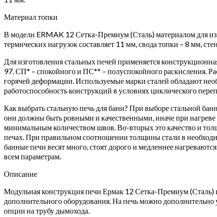
Материал топки
В модели ERMAK 12 Сетка-Премиум (Сталь) материалом для изго
термических нагрузок составляет 11 мм, свода топки – 8 мм, ст
Для изготовления стальных печей применяется конструкционная
97. СП* – спокойного и ПС** – полуспокойного раскисления. Р
горячей деформации. Используемые марки сталей обладают необ
работоспособность конструкций в условиях циклического переп
Как выбрать стальную печь для бани? При выборе стальной банн
они должны быть ровными и качественными, иначе при нагреве 
минимальным количеством швов. Во-вторых это качество и толщ
печах. При правильном соотношении толщины стали в необходим
банные печи весят много, стоят дорого и медленнее нагреваются.
всем параметрам.
Описание
Модульная конструкция печи Ермак 12 Сетка-Премиум (Сталь) п
дополнительного оборудования. На печь можно дополнительно у
опции на трубу дымохода.