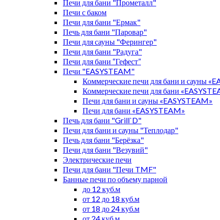
Печи для бани "Прометалл"
Печи с баком
Печи для бани "Ермак"
Печь для бани "Паровар"
Печи для сауны "Ферингер"
Печи для бани "Радуга"
Печи для бани “Гефест”
Печи "EASYSTEAM"
Коммерческие печи для бани и сауны 
Коммерческие печи для бани «EASYST
Печи для бани и сауны «EASYSTEAM»
Печи для бани «EASYSTEAM»
Печь для бани "Grill`D"
Печи для бани и сауны "Теплодар"
Печь для бани "Берёзка"
Печи для бани "Везувий"
Электрические печи
Печи для бани "Печи TMF"
Банные печи по объему парной
до 12 куб.м
от 12 до 18 куб.м
от 18 до 24 куб.м
от 24 куб.м