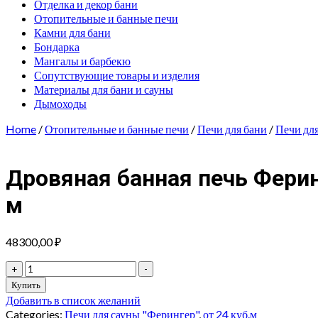
Отделка и декор бани
Отопительные и банные печи
Камни для бани
Бондарка
Мангалы и барбекю
Сопутствующие товары и изделия
Материалы для бани и сауны
Дымоходы
Home
/
Отопительные и банные печи
/
Печи для бани
/
Печи дл
Дровяная банная печь Ферин
м
48300,00
₽
Дровяная
+
-
банная
Купить
печь
Добавить в список желаний
Ферингер
Categories:
Печи для сауны "Ферингер"
,
от 24 куб.м