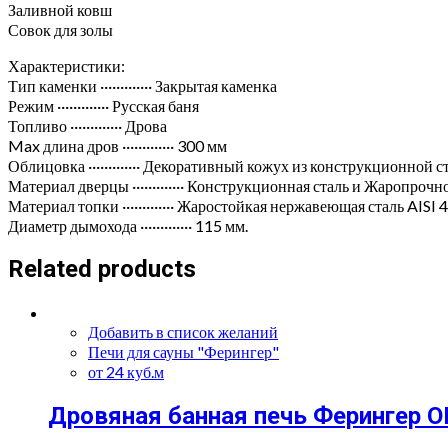
Заливной ковш
Совок для золы
Характеристики:
Тип каменки ············· Закрытая каменка
Режим ············· Русская баня
Топливо ············· Дрова
Max длина дров ············· 300 мм
Облицовка ············· Декоративный кожух из конструкционной с
Материал дверцы ············· Конструкционная сталь и Жаропрочн
Материал топки ············· Жаростойкая нержавеющая сталь AISI 
Диаметр дымохода ············· 115 мм.
Related products
Добавить в список желаний
Печи для сауны "Ферингер"
от 24 куб.м
Дровяная банная печь Ферингер 