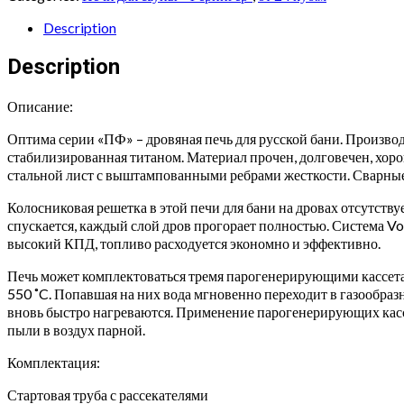
Оптима
в
Description
кожухе
паровая
Description
с
закрытой
Описание:
каменкой
до
Оптима серии «ПФ» – дровяная печь для русской бани. Производ
28
стабилизированная титаном. Материал прочен, долговечен, хор
м
стальной лист с выштампованными ребрами жесткости. Сварные
quantity
Колосниковая решетка в этой печи для бани на дровах отсутству
спускается, каждый слой дров прогорает полностью. Система V
высокий КПД, топливо расходуется экономно и эффективно.
Печь может комплектоваться тремя парогенерирующими кассетами
550 ˚C. Попавшая на них вода мгновенно переходит в газообраз
вновь быстро нагреваются. Применение парогенерирующих касс
пыли в воздух парной.
Комплектация:
Стартовая труба с рассекателями