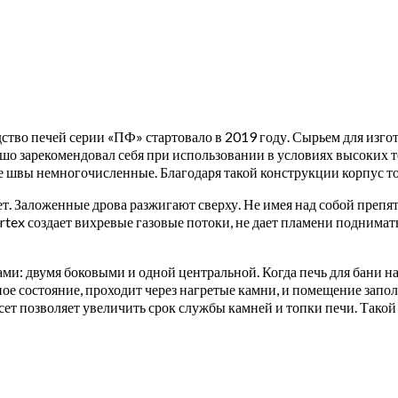
ство печей серии «ПФ» стартовало в 2019 году. Сырьем для изго
ошо зарекомендовал себя при использовании в условиях высоких 
 швы немногочисленные. Благодаря такой конструкции корпус т
ет. Заложенные дрова разжигают сверху. Не имея над собой препят
ortex создает вихревые газовые потоки, не дает пламени подним
: двумя боковыми и одной центральной. Когда печь для бани на 
ное состояние, проходит через нагретые камни, и помещение зап
ет позволяет увеличить срок службы камней и топки печи. Такой