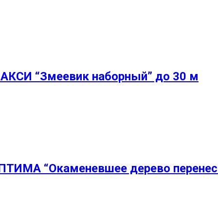
МАКСИ “Змеевик наборный” до 30 м
ОПТИМА “Окаменевшее дерево перенесё