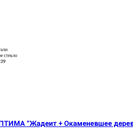
тали
ое стекло
439
ОПТИМА “Жадеит + Окаменевшее дерев