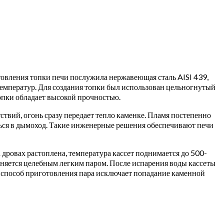
товления топки печи послужила нержавеющая сталь AISI 439,
температур. Для создания топки был использован цельногнутый
опки обладает высокой прочностью.
ствий, огонь сразу передает тепло каменке. Пламя постепенно
аться в дымоход. Такие инженерные решения обеспечивают печи
дровах растоплена, температура кассет поднимается до 500-
олняется целебным легким паром. После испарения воды кассеты
 способ приготовления пара исключает попадание каменной