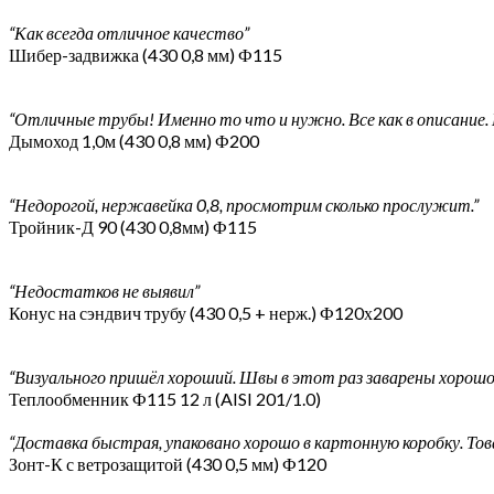
“Как всегда отличное качество”
Шибер-задвижка (430 0,8 мм) Ф115
“Отличные трубы! Именно то что и нужно. Все как в описание. 
Дымоход 1,0м (430 0,8 мм) Ф200
“Недорогой, нержавейка 0,8, просмотрим сколько прослужит.”
Тройник-Д 90 (430 0,8мм) Ф115
“Недостатков не выявил”
Конус на сэндвич трубу (430 0,5 + нерж.) Ф120х200
“Визуального пришёл хороший. Швы в этот раз заварены хорошо.
Теплообменник Ф115 12 л (AISI 201/1.0)
“Доставка быстрая, упаковано хорошо в картонную коробку. Тов
Зонт-К с ветрозащитой (430 0,5 мм) Ф120