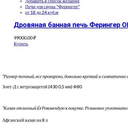
Добавить в список желаний
Печи для сауны "Ферингер"
от 18 до 24 куб.м
Дровяная банная печь Ферингер 
99000,00
₽
Купить
“Размер точный, все проварено, довольно крепкий и симпатично
Зонт-Д с ветрозащитой (430 0,5 мм) Ф80
“Казан отличный👍 Рекомендую к покупке. Резиновое уплотнитель
Афганский казан на 8 л