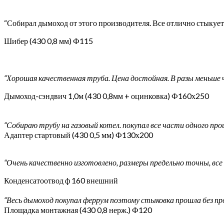
“Собирал дымоход от этого производителя. Все отлично стыкуется
Шибер (430 0,8 мм) Ф115
“Хорошая качественная труба. Цена достойная. В разы меньше ч
Дымоход-сэндвич 1,0м (430 0,8мм + оцинковка) Ф160х250
“Собираю трубу на газовый котел. покупал все части одного про
Адаптер стартовый (430 0,5 мм) Ф130х200
“Очень качественно изготовлено, размеры предельно точны, все
Конденсатоотвод ф 160 внешний
“Весь дымоход покупал феррум поэтому стыковка прошла без пр
Площадка монтажная (430 0,8 нерж.) Ф120