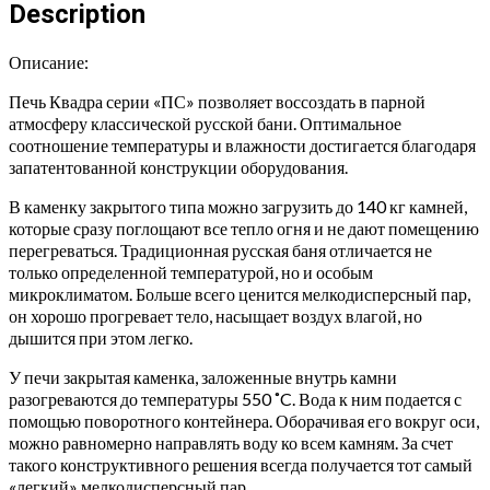
до
Description
25
м
Описание:
quantity
Печь Квадра серии «ПС» позволяет воссоздать в парной
атмосферу классической русской бани. Оптимальное
соотношение температуры и влажности достигается благодаря
запатентованной конструкции оборудования.
В каменку закрытого типа можно загрузить до 140 кг камней,
которые сразу поглощают все тепло огня и не дают помещению
перегреваться. Традиционная русская баня отличается не
только определенной температурой, но и особым
микроклиматом. Больше всего ценится мелкодисперсный пар,
он хорошо прогревает тело, насыщает воздух влагой, но
дышится при этом легко.
У печи закрытая каменка, заложенные внутрь камни
разогреваются до температуры 550 ˚C. Вода к ним подается с
помощью поворотного контейнера. Оборачивая его вокруг оси,
можно равномерно направлять воду ко всем камням. За счет
такого конструктивного решения всегда получается тот самый
«легкий» мелкодисперсный пар.