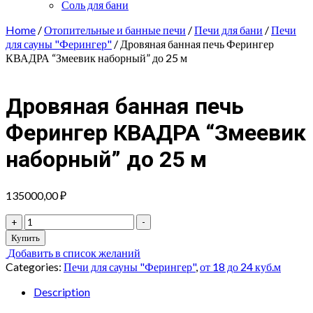
Соль для бани
Home
/
Отопительные и банные печи
/
Печи для бани
/
Печи
для сауны "Ферингер"
/ Дровяная банная печь Ферингер
КВАДРА “Змеевик наборный” до 25 м
Дровяная банная печь
Ферингер КВАДРА “Змеевик
наборный” до 25 м
135000,00
₽
Дровяная
+
-
банная
Купить
печь
Добавить в список желаний
Ферингер
Categories:
Печи для сауны "Ферингер"
,
от 18 до 24 куб.м
КВАДРА
"Змеевик
Description
наборный"