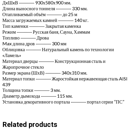
ДxШxВ ············· 930х580х900 мм.
Длина выносного тоннеля ············· 330 мм.
Отапливаемый объём ············· до 25 м
Масса загружаемых камней ············· 140 кг.
Тип каменки ············· Закрытая каменка
Режим ············· Русская баня, Сауна, Хаммам
Топливо ············· Дрова
Max длина дров ············· 300 мм
Облицовка ············· Натуральный камень по технологии
«Ламель»
Материал дверцы ············· Конструкционная сталь и
Жаропрочное стекло
Размер экрана (ШхВ) ············· 340х310 мм.
Материал топки ············· Жаростойкая нержавеющая сталь AISI
439
Толщина топки ············· 3 мм.
Диаметр дымохода ············· 115 мм.
Установка декоративного портала ············· портал серии “ПС”
Related products