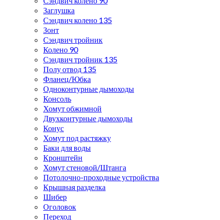
Сэндвич колено 90
Заглушка
Сэндвич колено 135
Зонт
Сэндвич тройник
Колено 90
Сэндвич тройник 135
Полу отвод 135
Фланец/Юбка
Одноконтурные дымоходы
Консоль
Хомут обжимной
Двухконтурные дымоходы
Конус
Хомут под растяжку
Баки для воды
Кронштейн
Хомут стеновой/Штанга
Потолочно-проходные устройства
Крышная разделка
Шибер
Оголовок
Переход