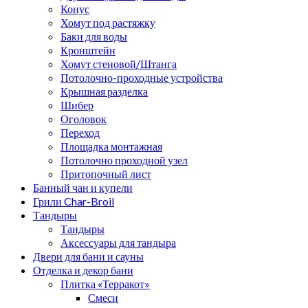
Конус
Хомут под растяжку
Баки для воды
Кронштейн
Хомут стеновой/Штанга
Потолочно-проходные устройства
Крышная разделка
Шибер
Оголовок
Переход
Площадка монтажная
Потолочно проходной узел
Притопочный лист
Банный чан и купели
Грили Char-Broil
Тандыры
Тандыры
Аксессуары для тандыра
Двери для бани и сауны
Отделка и декор бани
Плитка «Терракот»
Смеси