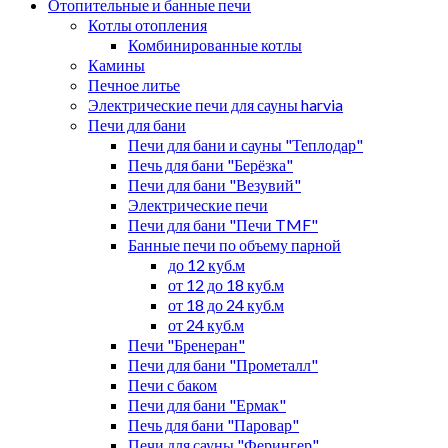
Отопительные и банные печи
Котлы отопления
Комбинированные котлы
Камины
Печное литье
Электрические печи для сауны harvia
Печи для бани
Печи для бани и сауны "Теплодар"
Печь для бани "Берёзка"
Печи для бани "Везувий"
Электрические печи
Печи для бани "Печи TMF"
Банные печи по объему парной
до 12 куб.м
от 12 до 18 куб.м
от 18 до 24 куб.м
от 24 куб.м
Печи "Бренеран"
Печи для бани "Прометалл"
Печи с баком
Печи для бани "Ермак"
Печь для бани "Паровар"
Печи для сауны "Ферингер"