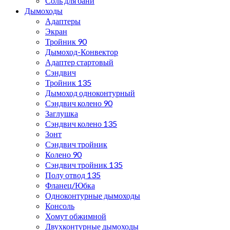
Соль для бани
Дымоходы
Адаптеры
Экран
Тройник 90
Дымоход-Конвектор
Адаптер стартовый
Сэндвич
Тройник 135
Дымоход одноконтурный
Сэндвич колено 90
Заглушка
Сэндвич колено 135
Зонт
Сэндвич тройник
Колено 90
Сэндвич тройник 135
Полу отвод 135
Фланец/Юбка
Одноконтурные дымоходы
Консоль
Хомут обжимной
Двухконтурные дымоходы