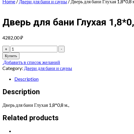
Home
/
Двери для бани и сауны
/ Дверь для бани Глухая 1,8*0,8 м
Дверь для бани Глухая 1,8*0,
4282,00
₽
Дверь
+
-
для
Купить
бани
Добавить в список желаний
Глухая
Category:
Двери для бани и сауны
1,8*0,8
м.,
Description
quantity
Description
Дверь для бани Глухая 1,8*0,8 м.,
Related products