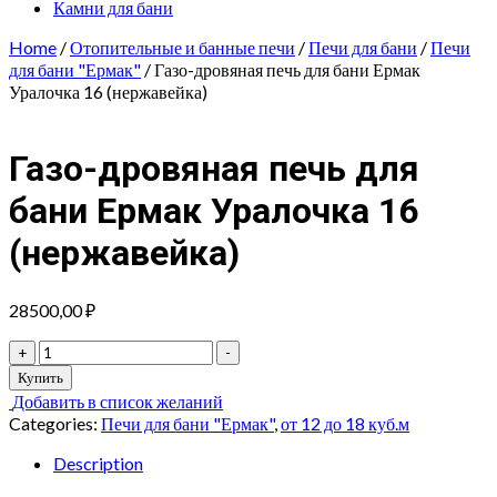
Камни для бани
Home
/
Отопительные и банные печи
/
Печи для бани
/
Печи
для бани "Ермак"
/ Газо-дровяная печь для бани Ермак
Уралочка 16 (нержавейка)
Газо-дровяная печь для
бани Ермак Уралочка 16
(нержавейка)
28500,00
₽
Газо-
+
-
дровяная
Купить
печь
Добавить в список желаний
для
Categories:
Печи для бани "Ермак"
,
от 12 до 18 куб.м
бани
Ермак
Description
Уралочка