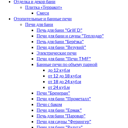
Отделка и декор бани
Плитка «Терракот»
Смеси
Отопительные и банные печи
Печи для бани
Печь для бани "Grill`D"
Печи для бани и сауны "Теплодар"
Печь для бани "Берёзка"
Печи для бани "Везувий"
Электрические печи
Печи для бани "Печи TMF"
Банные печи по объему парной
до 12 куб.м
от 12 до 18 куб.м
от 18 до 24 куб.м
от 24 куб.м
Печи "Бренеран"
Печи для бани "Прометалл"
Печи с баком
Печи для бани "Ермак"
Печь для бани "Паровар"
Печи для сауны "Ферингер"
Печи для бани "Радуга"