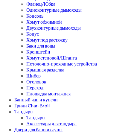
Фланец/Юбка
Одноконтурные дымоходы
Консоль
Хомут обжимной
Двухконтурные дымоходы
Конус
Хомут под растяжку
Баки для воды
Кронштейн
Хомут стеновой/Штанга
Потолочно-проходные устройства
Крышная разделка
Шибер
Оголовок
Переход
Площадка монтажная
Банный чан и купели
Грили Char-Broil
Тандыры
Тандыры
Аксессуары для тандыра
Двери для бани и сауны