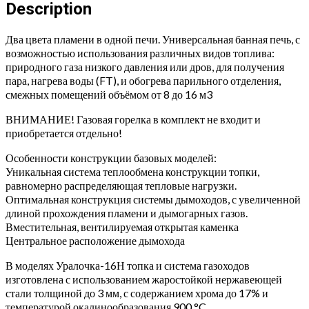
16
Description
(нержавейка)
quantity
Два цвета пламени в одной печи. Универсальная банная печь, с
возможностью использования различных видов топлива:
природного газа низкого давления или дров, для получения
пара, нагрева воды (FT), и обогрева парильного отделения,
смежных помещений объёмом от 8 до 16 м3
ВНИМАНИЕ! Газовая горелка в комплект не входит и
приобретается отдельно!
Особенности конструкции базовых моделей:
Уникальная система теплообмена конструкции топки,
равномерно распределяющая тепловые нагрузки.
Оптимальная конструкция системы дымоходов, с увеличенной
длиной прохождения пламени и дымогарных газов.
Вместительная, вентилируемая открытая каменка
Центральное расположение дымохода
В моделях Уралочка-16Н топка и система газоходов
изготовлена с использованием жаростойкой нержавеющей
стали толщиной до 3 мм, с содержанием хрома до 17% и
температурой окалинообразования 900 °C