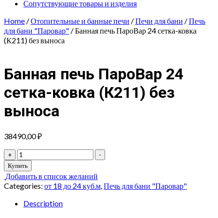
Сопутствующие товары и изделия
Home
/
Отопительные и банные печи
/
Печи для бани
/
Печь
для бани "Паровар"
/ Банная печь ПароВар 24 сетка-ковка
(К211) без выноса
Банная печь ПароВар 24
сетка-ковка (К211) без
выноса
38490,00
₽
Банная
+
-
печь
Купить
ПароВар
Добавить в список желаний
24
Categories:
от 18 до 24 куб.м
,
Печь для бани "Паровар"
сетка-
ковка
Description
(К211)