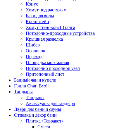
Конус
Хомут под растяжку
Баки для воды
Кронштейн
Хомут стеновой/Штанга
Потолочно-проходные устройства
Крышная разделка
Шибер
Оголовок
Переход
Площадка монтажная
Потолочно проходной узел
Притопочный лист
Банный чан и купели
Грили Char-Broil
Тандыры
Тандыры
Аксессуары для тандыра
Двери для бани и сауны
Отделка и декор бани
Плитка «Терракот»
Смеси