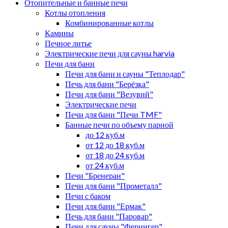
Отопительные и банные печи
Котлы отопления
Комбинированные котлы
Камины
Печное литье
Электрические печи для сауны harvia
Печи для бани
Печи для бани и сауны "Теплодар"
Печь для бани "Берёзка"
Печи для бани "Везувий"
Электрические печи
Печи для бани "Печи TMF"
Банные печи по объему парной
до 12 куб.м
от 12 до 18 куб.м
от 18 до 24 куб.м
от 24 куб.м
Печи "Бренеран"
Печи для бани "Прометалл"
Печи с баком
Печи для бани "Ермак"
Печь для бани "Паровар"
Печи для сауны "Ферингер"