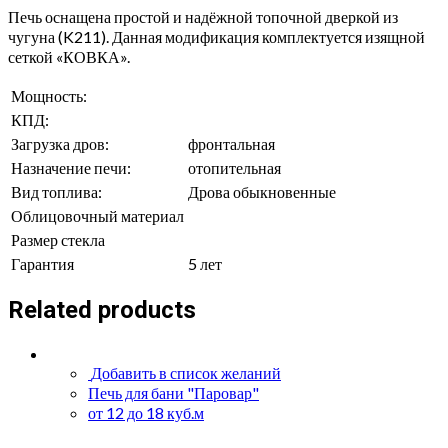
Печь оснащена простой и надёжной топочной дверкой из
чугуна (K211). Данная модификация комплектуется изящной
сеткой «КОВКА».
Мощность:
КПД:
Загрузка дров:
фронтальная
Назначение печи:
отопительная
Вид топлива:
Дрова обыкновенные
Облицовочный материал
Размер стекла
Гарантия
5 лет
Related products
Добавить в список желаний
Печь для бани "Паровар"
от 12 до 18 куб.м