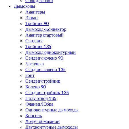
Соль для бани
Дымоходы
Адаптеры
Экран
Тройник 90
Дымоход-Конвектор
Адаптер стартовый
Сэндвич
Тройник 135
Дымоход одноконтурный
Сэндвич колено 90
Заглушка
Сэндвич колено 135
Зонт
Сэндвич тройник
Колено 90
Сэндвич тройник 135
Полу отвод 135
Фланец/Юбка
Одноконтурные дымоходы
Консоль
Хомут обжимной
Двухконтурные дымоходы