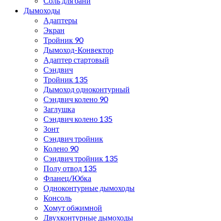
Соль для бани
Дымоходы
Адаптеры
Экран
Тройник 90
Дымоход-Конвектор
Адаптер стартовый
Сэндвич
Тройник 135
Дымоход одноконтурный
Сэндвич колено 90
Заглушка
Сэндвич колено 135
Зонт
Сэндвич тройник
Колено 90
Сэндвич тройник 135
Полу отвод 135
Фланец/Юбка
Одноконтурные дымоходы
Консоль
Хомут обжимной
Двухконтурные дымоходы