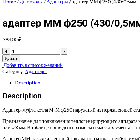
Home
/
Дымоходы
/
Адаптеры
/ адаптер ММ ф250 (430/0,5мм)
адаптер ММ ф250 (430/0,5м
393,00
₽
адаптер
+
-
ММ
Купить
ф250
Добавить в список желаний
(430/0,5мм)
Category:
Адаптеры
quantity
Description
Description
Адаптер-муфта котла М-М ф250 наружный из нержавеющей стал
Предназначен для подключения теплогенерирующего аппарата к 
или 0,8 мм. В таблице приведены размеры и массы элемента в з
Адаптер ММ, так же известный как адаптер котла – необходимы