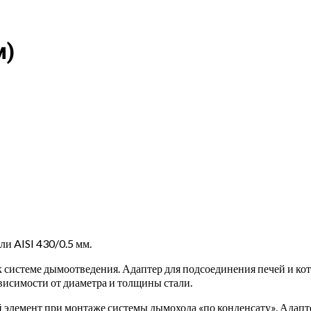
м)
и AISI 430/0.5 мм.
системе дымоотведения. Адаптер для подсоединения печей и кот
ависимости от диаметра и толщины стали.
й элемент при монтаже системы дымохода «по конденсату». Адап