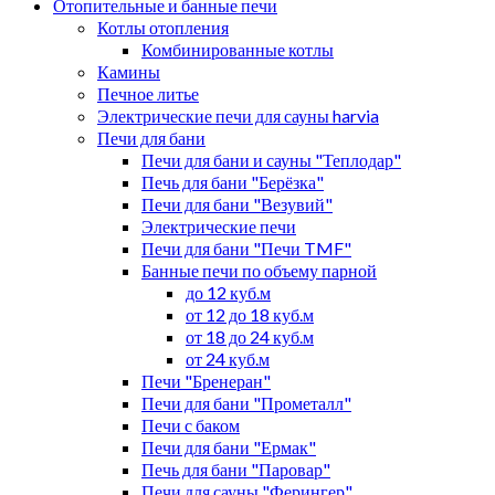
Отопительные и банные печи
Котлы отопления
Комбинированные котлы
Камины
Печное литье
Электрические печи для сауны harvia
Печи для бани
Печи для бани и сауны "Теплодар"
Печь для бани "Берёзка"
Печи для бани "Везувий"
Электрические печи
Печи для бани "Печи TMF"
Банные печи по объему парной
до 12 куб.м
от 12 до 18 куб.м
от 18 до 24 куб.м
от 24 куб.м
Печи "Бренеран"
Печи для бани "Прометалл"
Печи с баком
Печи для бани "Ермак"
Печь для бани "Паровар"
Печи для сауны "Ферингер"