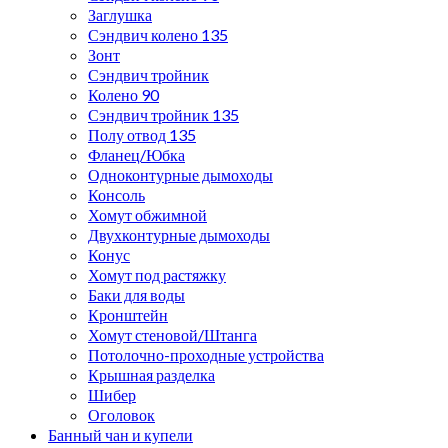
Заглушка
Сэндвич колено 135
Зонт
Сэндвич тройник
Колено 90
Сэндвич тройник 135
Полу отвод 135
Фланец/Юбка
Одноконтурные дымоходы
Консоль
Хомут обжимной
Двухконтурные дымоходы
Конус
Хомут под растяжку
Баки для воды
Кронштейн
Хомут стеновой/Штанга
Потолочно-проходные устройства
Крышная разделка
Шибер
Оголовок
Банный чан и купели