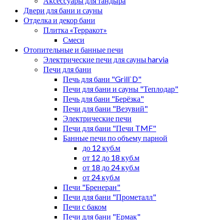
Аксессуары для тандыра
Двери для бани и сауны
Отделка и декор бани
Плитка «Терракот»
Смеси
Отопительные и банные печи
Электрические печи для сауны harvia
Печи для бани
Печь для бани "Grill`D"
Печи для бани и сауны "Теплодар"
Печь для бани "Берёзка"
Печи для бани "Везувий"
Электрические печи
Печи для бани "Печи TMF"
Банные печи по объему парной
до 12 куб.м
от 12 до 18 куб.м
от 18 до 24 куб.м
от 24 куб.м
Печи "Бренеран"
Печи для бани "Прометалл"
Печи с баком
Печи для бани "Ермак"