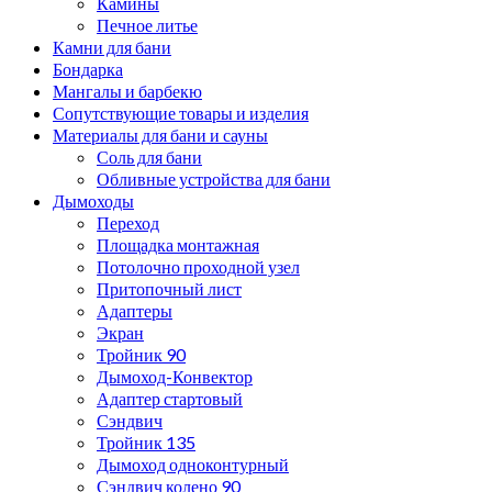
Камины
Печное литье
Камни для бани
Бондарка
Мангалы и барбекю
Сопутствующие товары и изделия
Материалы для бани и сауны
Соль для бани
Обливные устройства для бани
Дымоходы
Переход
Площадка монтажная
Потолочно проходной узел
Притопочный лист
Адаптеры
Экран
Тройник 90
Дымоход-Конвектор
Адаптер стартовый
Сэндвич
Тройник 135
Дымоход одноконтурный
Сэндвич колено 90