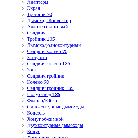
Адаптеры
Экран
Тройник 90
Дымоход-Конвектор
Адаптер стартовый
Сэндвич
Тройник 135
Дымоход одноконтурный
Сэндвич колено 90
Заглушка
Сэндвич колено 135
Зонт
Сэндвич тройник
Колено 90
Сэндвич тройник 135
Полу отвод 135
Фланец/Юбка
Одноконтурные дымоходы
Консоль
Хомут обжимной
Двухконтурные дымоходы
Конус
Хомут под растяжку