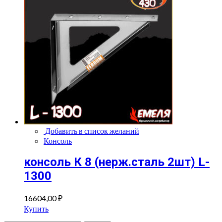
Добавить в список желаний
Консоль
консоль К 8 (нерж.сталь 2шт) L-
1300
16604,00
₽
Купить