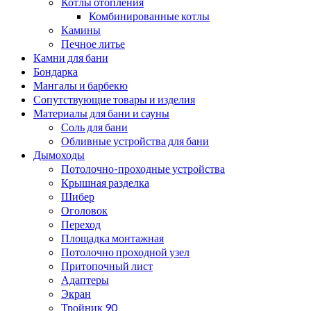
Котлы отопления
Комбинированные котлы
Камины
Печное литье
Камни для бани
Бондарка
Мангалы и барбекю
Сопутствующие товары и изделия
Материалы для бани и сауны
Соль для бани
Обливные устройства для бани
Дымоходы
Потолочно-проходные устройства
Крышная разделка
Шибер
Оголовок
Переход
Площадка монтажная
Потолочно проходной узел
Притопочный лист
Адаптеры
Экран
Тройник 90