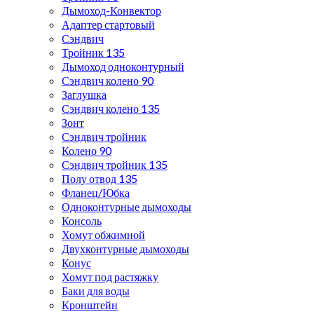
Дымоход-Конвектор
Адаптер стартовый
Сэндвич
Тройник 135
Дымоход одноконтурный
Сэндвич колено 90
Заглушка
Сэндвич колено 135
Зонт
Сэндвич тройник
Колено 90
Сэндвич тройник 135
Полу отвод 135
Фланец/Юбка
Одноконтурные дымоходы
Консоль
Хомут обжимной
Двухконтурные дымоходы
Конус
Хомут под растяжку
Баки для воды
Кронштейн