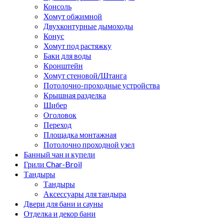
Консоль
Хомут обжимной
Двухконтурные дымоходы
Конус
Хомут под растяжку
Баки для воды
Кронштейн
Хомут стеновой/Штанга
Потолочно-проходные устройства
Крышная разделка
Шибер
Оголовок
Переход
Площадка монтажная
Потолочно проходной узел
Банный чан и купели
Грили Char-Broil
Тандыры
Тандыры
Аксессуары для тандыра
Двери для бани и сауны
Отделка и декор бани