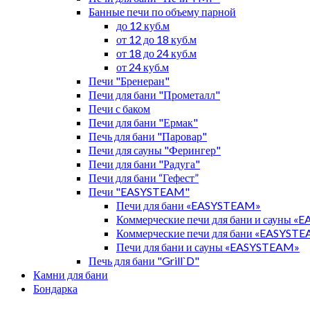
Банные печи по объему парной
до 12 куб.м
от 12 до 18 куб.м
от 18 до 24 куб.м
от 24 куб.м
Печи "Бренеран"
Печи для бани "Прометалл"
Печи с баком
Печи для бани "Ермак"
Печь для бани "Паровар"
Печи для сауны "Ферингер"
Печи для бани "Радуга"
Печи для бани “Гефест”
Печи "EASYSTEAM"
Печи для бани «EASYSTEAM»
Коммерческие печи для бани и сауны 
Коммерческие печи для бани «EASYST
Печи для бани и сауны «EASYSTEAM»
Печь для бани "Grill`D"
Камни для бани
Бондарка