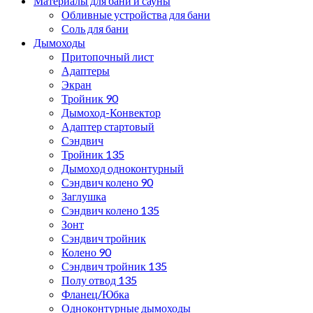
Материалы для бани и сауны
Обливные устройства для бани
Соль для бани
Дымоходы
Притопочный лист
Адаптеры
Экран
Тройник 90
Дымоход-Конвектор
Адаптер стартовый
Сэндвич
Тройник 135
Дымоход одноконтурный
Сэндвич колено 90
Заглушка
Сэндвич колено 135
Зонт
Сэндвич тройник
Колено 90
Сэндвич тройник 135
Полу отвод 135
Фланец/Юбка
Одноконтурные дымоходы